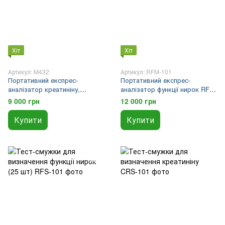
Хіт
Хіт
Артикул: M432
Артикул: RFM-101
Портативний експрес-
Портативний експрес-
аналізатор креатиніну,
аналізатор функції нирок RFM-
сечової кислоти та глюкози
101 Lysun
9 000 грн
12 000 грн
M432 Eaglenos
Купити
Купити