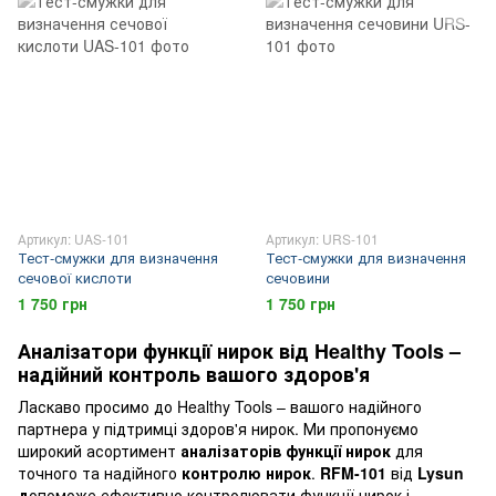
Артикул: UAS-101
Артикул: URS-101
Тест-смужки для визначення
Тест-смужки для визначення
сечової кислоти
сечовини
1 750 грн
1 750 грн
Аналізатори функції нирок від Healthy Tools –
надійний контроль вашого здоров'я
Ласкаво просимо до Healthy Tools – вашого надійного
партнера у підтримці здоров'я нирок. Ми пропонуємо
широкий асортимент
аналізаторів функції нирок
для
точного та надійного
контролю нирок
.
RFM-101
від
Lysun
д
опоможе ефективно контролювати функції нирок і