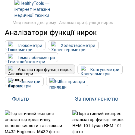
Медтехніка для дому
Аналізатори функції нирок
Аналізатори функції нирок
Глюкометри
Холестерометри
Гемоглобінометри
Аналізатори функції нирок
Коагулометри
Тонометри
Інші прилади
Фільтр
За популярністю