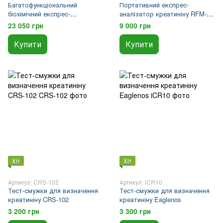
Багатофункціональний
Портативний експрес-
біохімічний експрес-
аналізатор креатиніну RFM-
аналізатор GULP-102 Lysun
202 Lysun
23 050 грн
9 000 грн
Купити
Купити
Хіт
Хіт
Артикул: CRS-102
Артикул: iCR10
Тест-смужки для визначення
Тест-смужки для визначення
креатиніну CRS-102
креатиніну Eaglenos
3 200 грн
3 300 грн