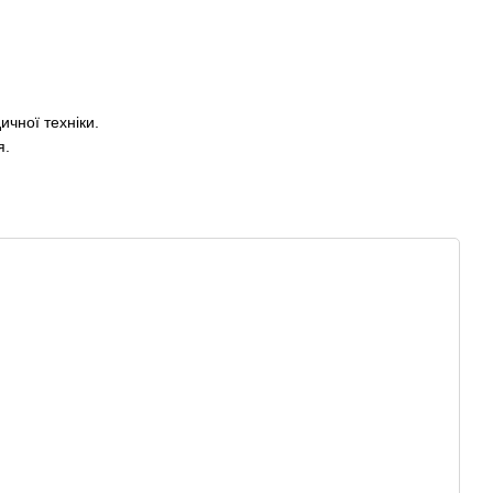
чної техніки.
я.