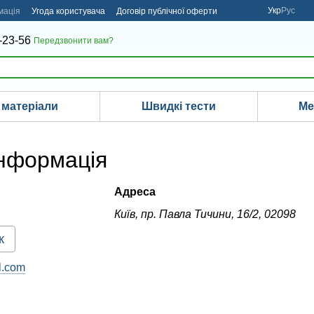
Укр
Рус
мація
Угода користувача
Договір публічної оферти
-23-56
Передзвонити вам?
 матеріали
Швидкі тести
Ме
інформація
Адреса
Київ, пр. Павла Тичини, 16/2, 02098
к
l.com