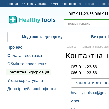
Перейти до основного контенту
Про нас
Оплата і доставка
Обмін та повернення
Контактна інфор
067 911-23-56,
066 911
Медтехніка для дому
Витратні
Про нас
Головна
Контактна інформація
Контактна 
Оплата і доставка
Обмін та повернення
067 911-23-56
Контактна інформація
066 911-23-56
Угода користувача
Замовити дзвіно
Договір публічної оферти
healthytoolsua@gmai
viber