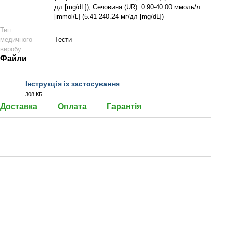
дл [mg/dL]), Сечовина (UR): 0.90-40.00 ммоль/л
[mmol/L] (5.41-240.24 мг/дл [mg/dL])
Тип
медичного
Тести
виробу
Файли
Інструкція із застосування
308 КБ
PDF
Доставка
Оплата
Гарантія