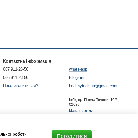
Контактна інформація
067 911-23-56
whats-app
066 911-23-56
telegram
healthytoolsua@gmail.com
Передзвонити вам?
Київ, пр. Павла Тичини, 16/2,
02098
Мапа проїзду
альної роботи
Погодитися