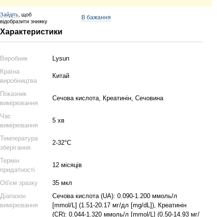
Зайдіть
, щоб
В бажання
відобразити знижку
Характеристики
Виробник
Lysun
Країна
Китай
виробництва
Показник
Сечова кислота, Креатинін, Сечовина
вимірювання
Час
5 хв
вимірювання
Температура
2-32°C
зберігання
Термін
12 місяців
придатності
Об'єм зразку
35 мкл
Діапазон
Сечова кислота (UA): 0.090-1.200 ммоль/л
вимірювання
[mmol/L] (1.51-20.17 мг/дл [mg/dL]), Креатинін
(CR): 0.044-1.320 ммоль/л [mmol/L] (0.50-14.93 мг/