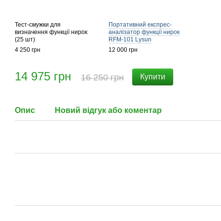
Тест-смужки для
Портативний експрес-
визначення функції нирок
аналізатор функції нирок
(25 шт)
RFM-101 Lysun
4 250 грн
12 000 грн
14 975 грн
16 250 грн
Купити
Опис
Новий відгук або коментар