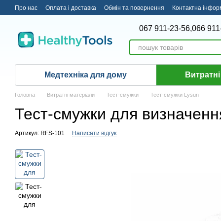
Перейти до основного контенту
Про нас
Оплата і доставка
Обмін та повернення
Контактна інфор
067 911-23-56,
066 911
Медтехніка для дому
Витратні
Головна
Витратні матеріали
Тест-смужки
Тест-смужки Lysun
Тест-смужки для визначення
Артикул: RFS-101
Написати відгук