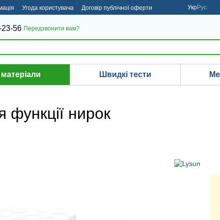
Укр
Рус
мація
Угода користувача
Договір публічної оферти
-23-56
Передзвонити вам?
 матеріали
Швидкі тести
Ме
 функції нирок