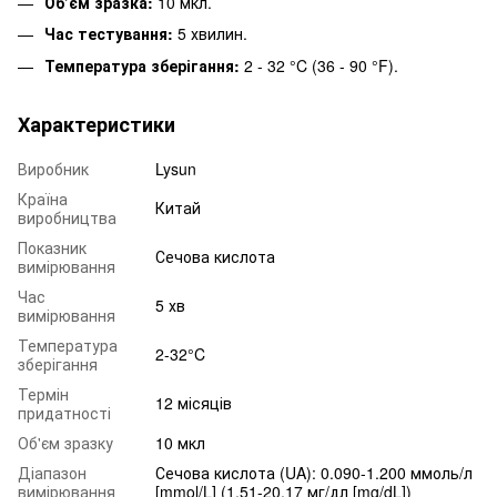
Об’єм зразка:
10 мкл.
Час тестування:
5 хвилин.
Температура зберігання:
2 - 32 °C (36 - 90 °F).
Характеристики
Виробник
Lysun
Країна
Китай
виробництва
Показник
Сечова кислота
вимірювання
Час
5 хв
вимірювання
Температура
2-32°C
зберігання
Термін
12 місяців
придатності
Об'єм зразку
10 мкл
Діапазон
Сечова кислота (UA): 0.090-1.200 ммоль/л
вимірювання
[mmol/L] (1.51-20.17 мг/дл [mg/dL])