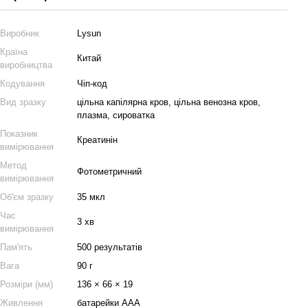
Виробник
Lysun
Країна
Китай
виробництва
Кодування
Чіп-код
Вид зразку
цільна капілярна кров, цільна венозна кров,
плазма, сироватка
Показник
Креатинін
вимірювання
Метод
Фотометричний
вимірювання
Об'єм зразку
35 мкл
Час
3 хв
вимірювання
Пам'ять
500 результатів
Вага
90 г
Розміри (мм)
136 × 66 × 19
Живлення
батарейки ААА