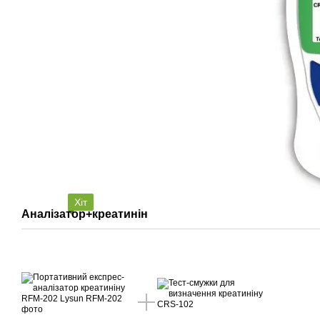
Хіт
Аналізатор+креатинін