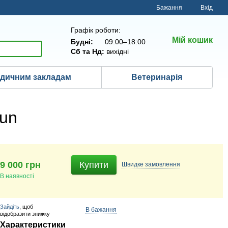
Бажання
Вхід
Графік роботи:
Мій кошик
Будні:
09:00–18:00
Сб та Нд:
вихідні
дичним закладам
Ветеринарія
sun
9 000 грн
Купити
Швидке
замовлення
В наявності
Зайдіть
, щоб
В бажання
відобразити знижку
Характеристики