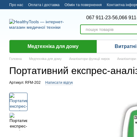
Перейти до основного контенту
Про нас
Оплата і доставка
Обмін та повернення
Контактна інфор
067 911-23-56,
066 911
Медтехніка для дому
Витратні
Головна
Медтехніка для дому
Аналізатори функції нирок
Аналізатори 
Портативний експрес-аналі
Артикул: RFM-202
Написати відгук