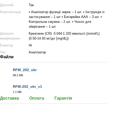
Дисплей
Так
Комплектація
• Аналізатор функції нирок – 1 шт. • Інструкція із
застосування – 1 шт • Батарейки ААА – 3 шт. •
Контрольна смужка – 2 шт. • Чохол для
зберігання – 1 шт.
Діапазон
Креатинін (CR): 0.044-1.320 ммоль/л [mmol/L]
вимірювання
(0.50-14.93 мг/дл [mg/dL])
Ежектор
Ні
Тип
Аналізатор
Файли
RFM_202_ukr
98.2 МБ
MOV
RFM-202_ukr_v1
1.1 МБ
PDF
Доставка
Оплата
Гарантія