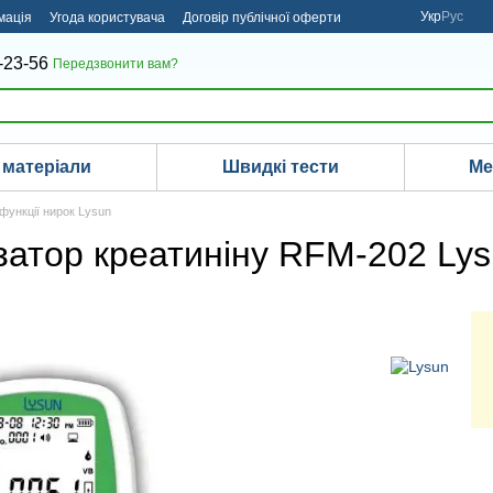
Укр
Рус
мація
Угода користувача
Договір публічної оферти
-23-56
Передзвонити вам?
 матеріали
Швидкі тести
Ме
функції нирок Lysun
затор креатиніну RFM-202 Ly