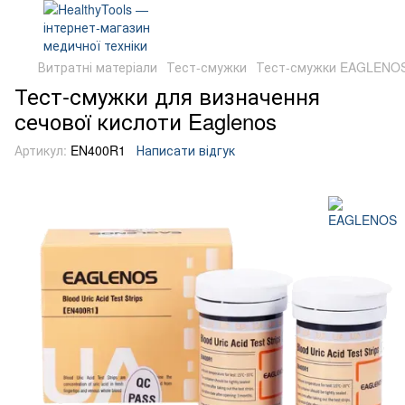
Витратні матеріали
Тест-смужки
Тест-смужки EAGLENO
Тест-смужки для визначення
сечової кислоти Eaglenos
Артикул:
EN400R1
Написати відгук