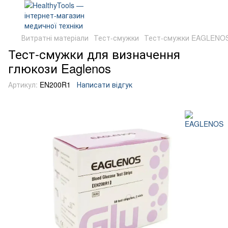
Витратні матеріали
Тест-смужки
Тест-смужки EAGLENO
Тест-смужки для визначення
глюкози Eaglenos
Артикул:
EN200R1
Написати відгук