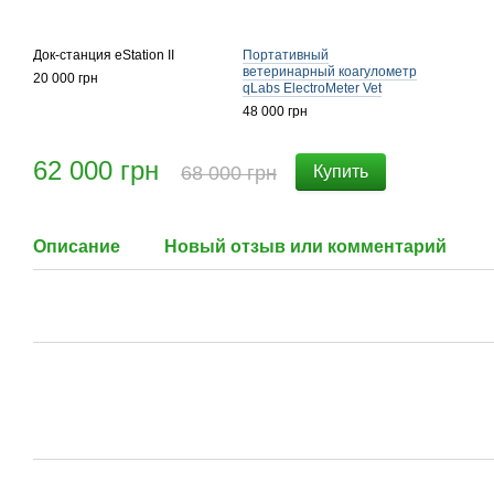
Док-станция eStation II
Портативный
ветеринарный коагулометр
20 000 грн
qLabs ElectroMeter Vet
48 000 грн
62 000 грн
68 000 грн
Купить
Описание
Новый отзыв или комментарий