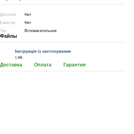
Дисплей
Нет
Ежектор
Нет
Тип
Вспомагательное
Файлы
Інструкція із застосування
1 МБ
PDF
Доставка
Оплата
Гарантия
агулометр + док-станція