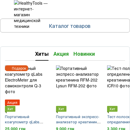
Каталог товаров
Хиты
Акция
Новинки
Подарок
Акция
Хит
Хит
Хит
Портативный
Портативный экспресс-
Тест-полоск
коагулометр qLabs
анализатор креатинина
определения
ElectroMeter для
RFM-202 Lysun
Eaglenos
25 000 грн
9 000 грн
3 300 грн