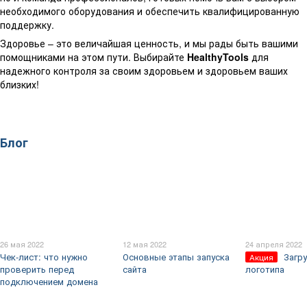
необходимого оборудования и обеспечить квалифицированную
поддержку.
Здоровье – это величайшая ценность, и мы рады быть вашими
помощниками на этом пути. Выбирайте
HealthyTools
для
надежного контроля за своим здоровьем и здоровьем ваших
близких!
Блог
26 мая 2022
12 мая 2022
24 апреля 2022
Чек-лист: что нужно
Основные этапы запуска
Загру
Акция
проверить перед
сайта
логотипа
подключением домена