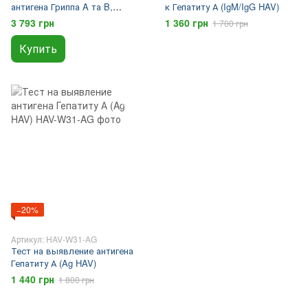
антигена Гриппа A та B,
к Гепатиту А (IgM/IgG HAV)
COVID, Респираторно-
3 793 грн
1 360 грн
1 700 грн
синцитиального Вирусу
Купить
−20%
Артикул: HAV-W31-AG
Тест на выявление антигена
Гепатиту А (Ag HAV)
1 440 грн
1 800 грн