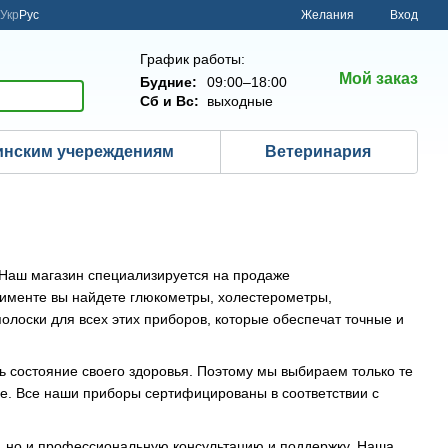
Укр
Рус
Желания
Вход
График работы:
Мой заказ
Будние:
09:00–18:00
Сб и Вс:
выходные
нским учереждениям
Ветеринария
! Наш магазин специализируется на продаже
тименте вы найдете глюкометры, холестерометры,
олоски для всех этих приборов, которые обеспечат точные и
ть состояние своего здоровья. Поэтому мы выбираем только те
ие. Все наши приборы сертифицированы в соответствии с
, но и профессиональную консультацию и поддержку. Наша