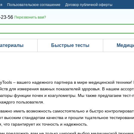
ия
Пользовательское соглашение
Договор публичной оферты
-23-56
Перезвонить вам?
материалы
Быстрые тесты
Медици
hyTools – вашего надежного партнера в мире медицинской техники
йств для измерения важных показателей здоровья. В нашем ассор
аторы функции почек и коагулометры. Мы также предлагаем тест-п
каждого пользователя.
к важно иметь возможность самостоятельно и быстро контролирова
ют высоким стандартам качества и прошли тщательное тестирован
что гарантирует их точность и надежность.
ем предложить вам не только широкий выбор медицинской техники