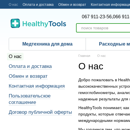
Перейти к основному контенту
О нас
Оплата и доставка
Обмен и возврат
Контактная информац
067 911-23-56,
066 911
Медтехника для дома
Расходные 
О нас
Главная
О нас
О нас
Оплата и доставка
Обмен и возврат
Добро пожаловать в Healt
Контактная информация
высококачественных устро
гемоглобинометры, анализ
Пользовательское
надежные результаты для 
соглашение
HealthyTools понимает, ка
Договор публичной оферты
продукты, которые отвеча
международными нормами, 
Мы гордимся тем, что мож