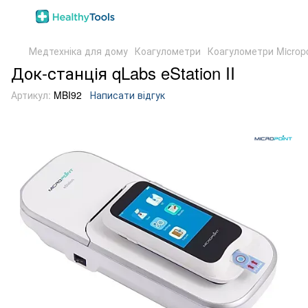
Медтехніка для дому
Коагулометри
Коагулометри Micropo
Док-станція qLabs eStation II
Артикул:
MBI92
Написати відгук