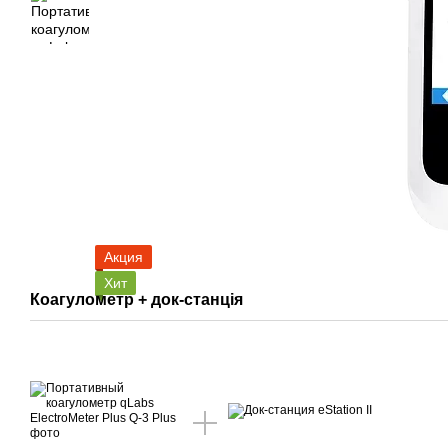
Акция
Хит
Коагулометр + док-станція