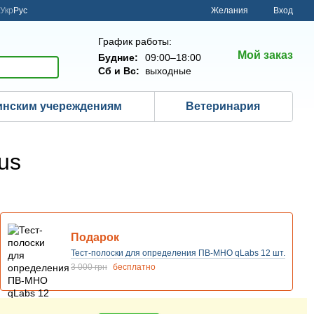
Укр
Рус
Желания
Вход
График работы:
Мой заказ
Будние:
09:00–18:00
Сб и Вс:
выходные
нским учереждениям
Ветеринария
us
Подарок
Тест-полоски для определения ПВ-МНО qLabs 12 шт.
3 000 грн
бесплатно