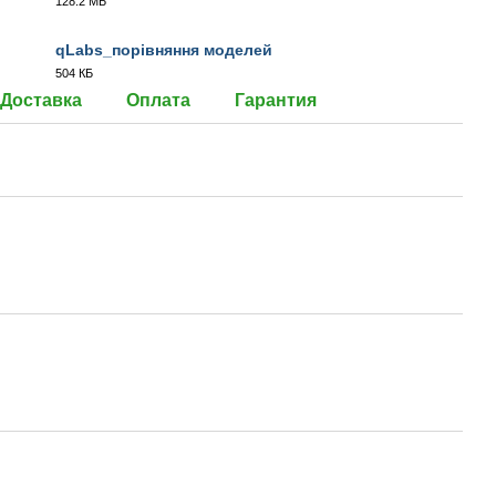
128.2 МБ
MOV
qLabs_порівняння моделей
504 КБ
PDF
Доставка
Оплата
Гарантия