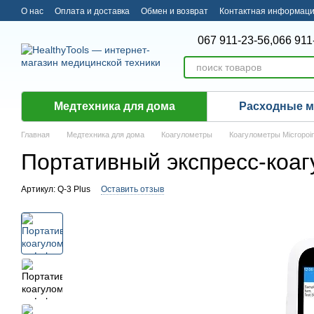
Перейти к основному контенту
О нас
Оплата и доставка
Обмен и возврат
Контактная информац
067 911-23-56,
066 911
Медтехника для дома
Расходные 
Главная
Медтехника для дома
Коагулометры
Коагулометры Micropoin
Портативный экспресс-коагу
Артикул: Q-3 Plus
Оставить отзыв