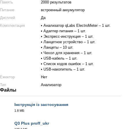
Память
2000 результатов
Питание
встроенный аккумулятор
Дисплей
Да
Комплектация
• Анализатор qLabs ElectroMeter – 1 шт.
• Адаптер питания – 1 шт.
• Экспресс-инструкция – 1 шт.
• Ланцетное устройство – 1 шт.
• Ланцеты – 10 шт.
• Чехол для хранения – 1 шт.
• USB-кабель – 1 шт.
• Список кодов ошибок – 1 шт.
• USB-накопитель – 1 шт.
Ежектор
Нет
Тип
Анализатор
Файлы
Інструкція із застосування
1.8 МБ
PDF
Q3 Plus proff_ukr