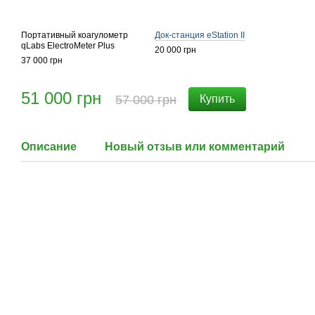
Портативный коагулометр
Док-станция eStation II
qLabs ElectroMeter Plus
20 000 грн
37 000 грн
51 000 грн
57 000 грн
Купить
Описание
Новый отзыв или комментарий