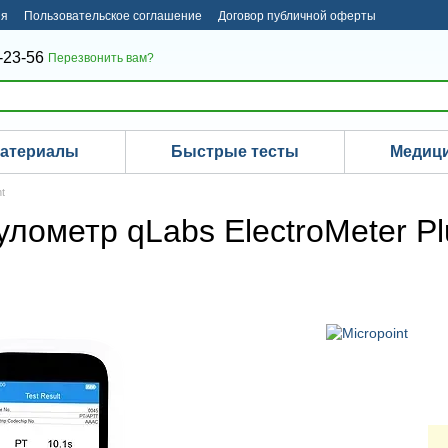
ия
Пользовательское соглашение
Договор публичной оферты
-23-56
Перезвонить вам?
материалы
Быстрые тесты
Медици
t
лометр qLabs ElectroMeter Pl