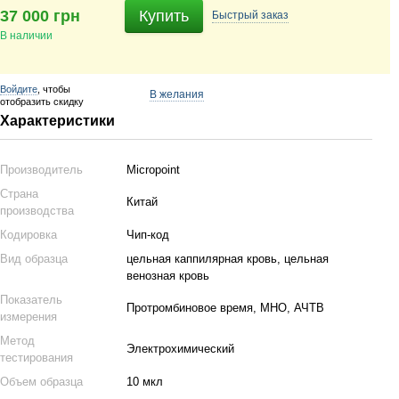
37 000 грн
Купить
Быстрый
заказ
В наличии
Войдите
, чтобы
В желания
отобразить скидку
Характеристики
Производитель
Micropoint
Страна
Китай
производства
Кодировка
Чип-код
Вид образца
цельная каппилярная кровь, цельная
венозная кровь
Показатель
Протромбиновое время, МНО, АЧТВ
измерения
Метод
Электрохимический
тестирования
Объем образца
10 мкл