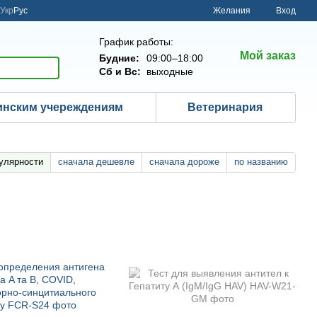
Укр
Рус
Желания
Вход
График работы:
Мой заказ
Будние:
09:00–18:00
Сб и Вс:
выходные
нским учереждениям
Ветеринария
улярности
сначала дешевле
сначала дороже
по названию