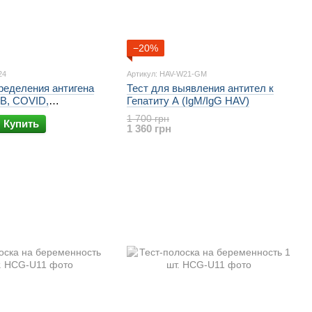
−20%
24
Артикул: HAV-W21-GM
ределения антигена
Тест для выявления антител к
 B, COVID,
Гепатиту А (IgM/IgG HAV)
но-синцитиального
1 700 грн
Купить
1 360 грн