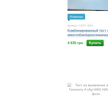
Новинка
Артикул: CMTC-W24
Комбинированный тест 
миоглобин/креатинкиназ
MB)/тропонин (CMTC-W
4 635 грн
Купить