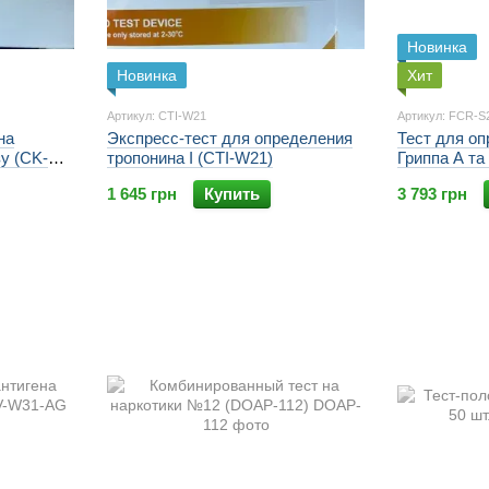
Новинка
Новинка
Хит
Артикул: CTI-W21
Артикул: FCR-S
на
Экспресс-тест для определения
Тест для оп
у (CK-
тропонина I (CTI-W21)
Гриппа A та
24)
Респиратор
1 645 грн
Купить
3 793 грн
Вирусу