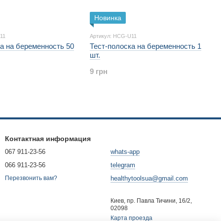
Новинка
11
Артикул: HCG-U11
а на беременность 50
Тест-полоска на беременность 1
шт.
9 грн
Контактная информация
067 911-23-56
whats-app
066 911-23-56
telegram
healthytoolsua@gmail.com
Перезвонить вам?
Киев, пр. Павла Тичини, 16/2,
02098
Карта проезда