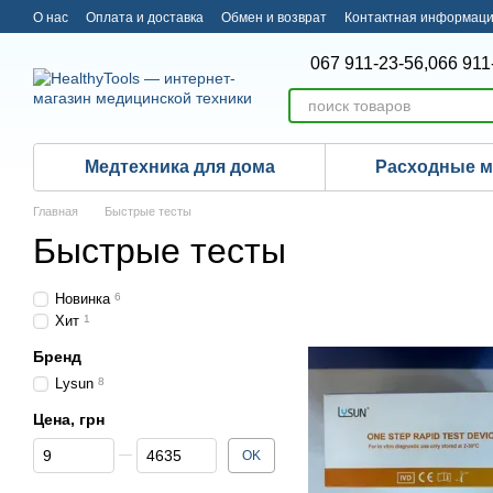
Перейти к основному контенту
О нас
Оплата и доставка
Обмен и возврат
Контактная информац
067 911-23-56,
066 911
Медтехника для дома
Расходные 
Главная
Быстрые тесты
Быстрые тесты
Новинка
6
Хит
1
Бренд
Lysun
8
Цена, грн
От Цена, грн
До Цена, грн
OK