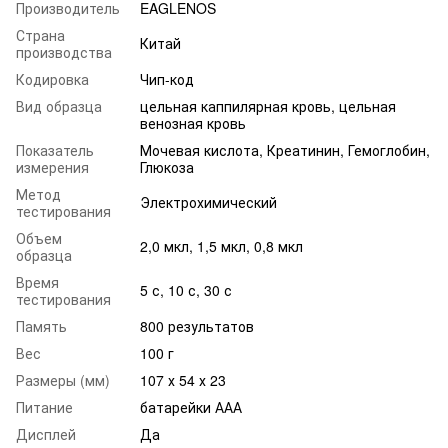
Производитель
EAGLENOS
Страна
Китай
производства
Кодировка
Чип-код
Вид образца
цельная каппилярная кровь, цельная
венозная кровь
Показатель
Мочевая кислота, Креатинин, Гемоглобин,
измерения
Глюкоза
Метод
Электрохимический
тестирования
Объем
2,0 мкл, 1,5 мкл, 0,8 мкл
образца
Время
5 с, 10 с, 30 с
тестирования
Память
800 результатов
Вес
100 г
Размеры (мм)
107 х 54 х 23
Питание
батарейки ААА
Дисплей
Да