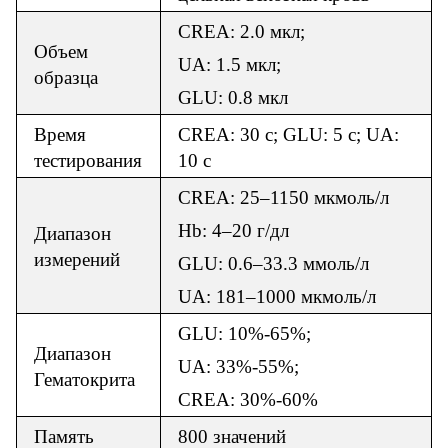
CREA: 2.0 мкл;
Объем
UA: 1.5 мкл;
образца
GLU: 0.8 мкл
Время
CREA: 30 с; GLU: 5 с; UA:
тестирования
10 с
CREA: 25–1150 мкмоль/л
Hb: 4–20 г/дл
Диапазон
измерений
GLU: 0.6–33.3 ммоль/л
UA: 181–1000 мкмоль/л
GLU: 10%-65%;
Диапазон
UA: 33%-55%;
Гематокрита
CREA: 30%-60%
Память
800 значений