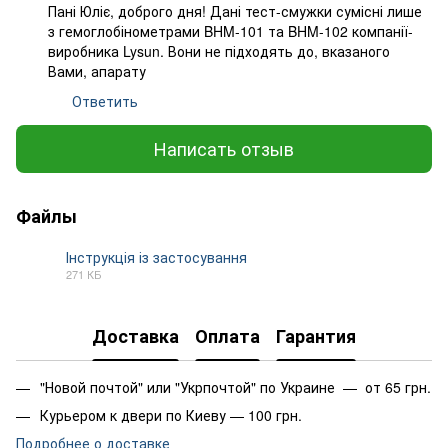
Пані Юліє, доброго дня! Дані тест-смужки сумісні лише
з гемоглобінометрами BHM-101 та BHM-102 компанії-
виробника Lysun. Вони не підходять до, вказаного
Вами, апарату
Ответить
Написать отзыв
Файлы
Інструкція із застосування
271 КБ
PDF
Доставка
Оплата
Гарантия
"Новой почтой" или "Укрпочтой" по Украине — от 65 грн.
Курьером к двери по Киеву — 100 грн.
Подробнее о доставке