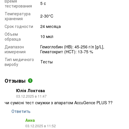
Время
5 с
тестирования
Температура
2-30°C
хранения
Срок годности
24 месяца
Объем
10 мкл
образца
Диапазон
Гемоглобин (HB): 45-256 г/л [g/L],
измерения
Гематокрит (HCT): 13-75 %
Тип медичного
Тесты
виробу
Отзывы
1
Юлія Локтєва
03.12.2025 в 11:47
чи сумісні тест смужки з апаратом AccuGence PLUS ??
Ответить
Анна
03.12.2025 в 11:52