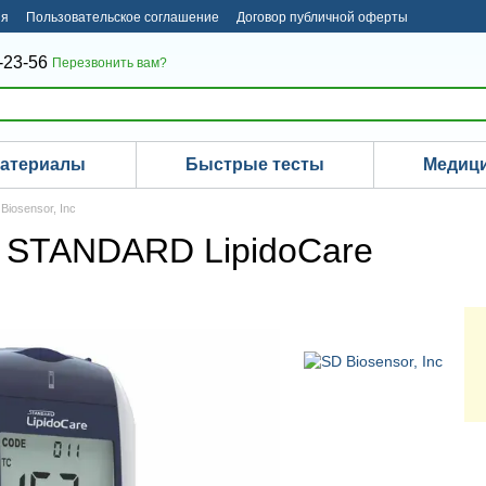
ия
Пользовательское соглашение
Договор публичной оферты
-23-56
Перезвонить вам?
материалы
Быстрые тесты
Медици
iosensor, Inc
р STANDARD LipidoCare