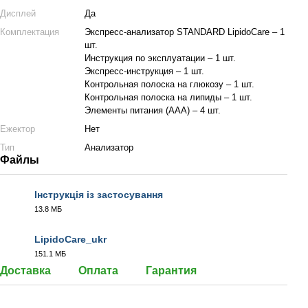
Дисплей
Да
Комплектация
Экспресс-анализатор STANDARD LipidoCare – 1
шт.
Инструкция по эксплуатации – 1 шт.
Экспресс-инструкция – 1 шт.
Контрольная полоска на глюкозу – 1 шт.
Контрольная полоска на липиды – 1 шт.
Элементы питания (ААА) – 4 шт.
Ежектор
Нет
Тип
Анализатор
Файлы
Інструкція із застосування
13.8 МБ
PDF
LipidoCare_ukr
151.1 МБ
MOV
Доставка
Оплата
Гарантия