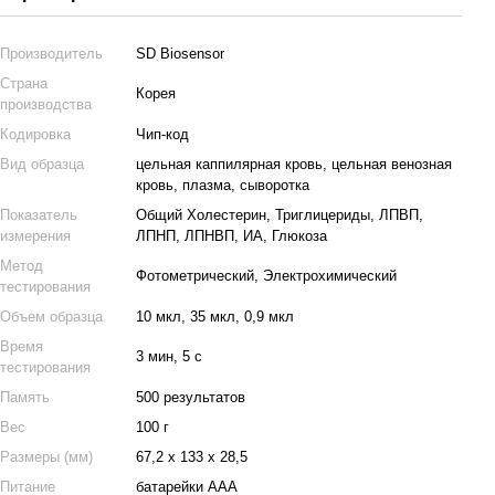
Производитель
SD Biosensor
Страна
Корея
производства
Кодировка
Чип-код
Вид образца
цельная каппилярная кровь, цельная венозная
кровь, плазма, сыворотка
Показатель
Общий Холестерин, Триглицериды, ЛПВП,
измерения
ЛПНП, ЛПНВП, ИА, Глюкоза
Метод
Фотометрический, Электрохимический
тестирования
Объем образца
10 мкл, 35 мкл, 0,9 мкл
Время
3 мин, 5 с
тестирования
Память
500 результатов
Вес
100 г
Размеры (мм)
67,2 х 133 х 28,5
Питание
батарейки ААА