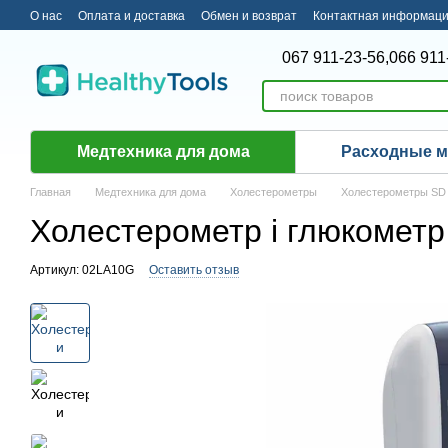
Перейти к основному контенту
О нас
Оплата и доставка
Обмен и возврат
Контактная информац
067 911-23-56,
066 911
Медтехника для дома
Расходные 
Главная
Медтехника для дома
Холестерометры
Холестерометры SD B
Холестерометр і глюкомет
Артикул: 02LA10G
Оставить отзыв