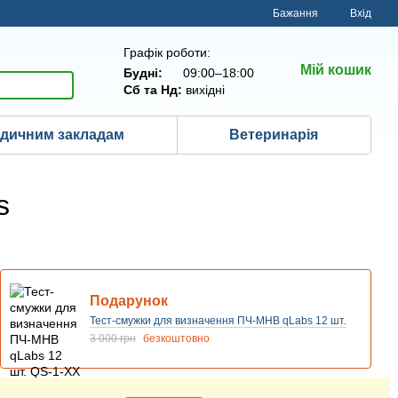
Бажання
Вхід
Графік роботи:
Мій кошик
Будні:
09:00–18:00
Сб та Нд:
вихідні
дичним закладам
Ветеринарія
s
Подарунок
Тест-смужки для визначення ПЧ-МНВ qLabs 12 шт.
3 000 грн
безкоштовно