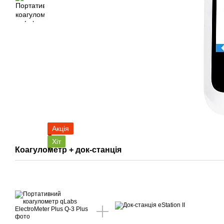
Акція
Хіт
Коагулометр + док-станція