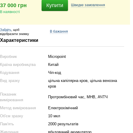
37 000 грн
Купити
Швидке
замовлення
В наявності
Зайдіть
, щоб
В бажання
відобразити знижку
Характеристики
Виробник
Micropoint
Країна виробництва
Китай
Кодування
Чіп-код
Вид зразку
цільна капілярна кров, цільна венозна
кров
Показник
Протромбіновий час, МНВ, АЧТЧ
вимірювання
Метод вимірювання
Електрохімічний
Об'єм зразку
10 мкл
Пам'ять
2000 результатів
Живлення
вбудований акумулятор