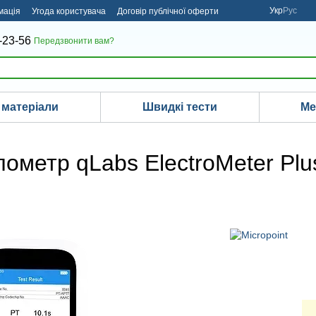
Укр
Рус
мація
Угода користувача
Договір публічної оферти
-23-56
Передзвонити вам?
 матеріали
Швидкі тести
Ме
ометр qLabs ElectroMeter Plu