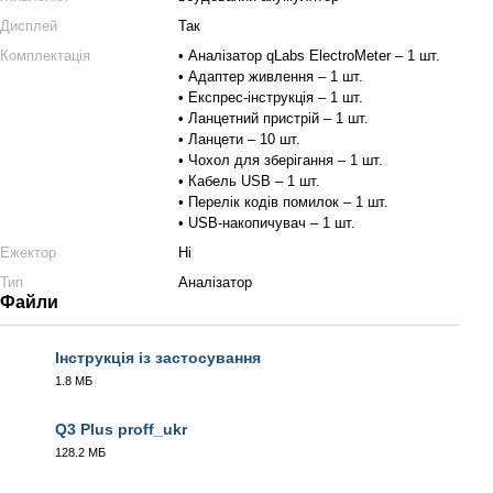
Дисплей
Так
Комплектація
• Аналізатор qLabs ElectroMeter – 1 шт.
• Адаптер живлення – 1 шт.
• Експрес-інструкція – 1 шт.
• Ланцетний пристрій – 1 шт.
• Ланцети – 10 шт.
• Чохол для зберігання – 1 шт.
• Кабель USB – 1 шт.
• Перелік кодів помилок – 1 шт.
• USB-накопичувач – 1 шт.
Ежектор
Ні
Тип
Аналізатор
Файли
Інструкція із застосування
1.8 МБ
PDF
Q3 Plus proff_ukr
128.2 МБ
MOV