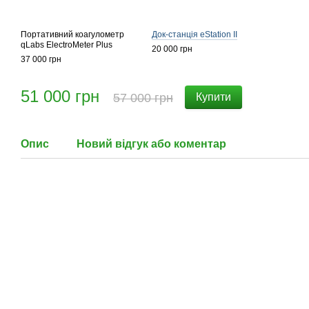
Портативний коагулометр
Док-станція eStation II
qLabs ElectroMeter Plus
20 000 грн
37 000 грн
51 000 грн
57 000 грн
Купити
Опис
Новий відгук або коментар