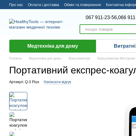
Перейти до основного контенту
Про нас
Оплата і доставка
Обмін та повернення
Контактна інфор
067 911-23-56,
066 911
Медтехніка для дому
Витратні
Головна
Медтехніка для дому
Коагулометри
Коагулометри Micropoint
Портативний експрес-коагул
Артикул: Q-3 Plus
Написати відгук