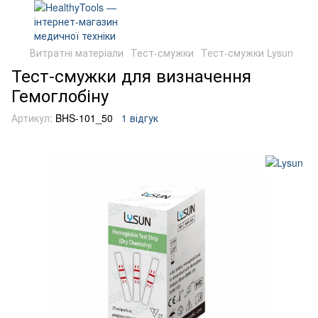
Витратні матеріали
Тест-смужки
Тест-смужки Lysun
Тест-смужки для визначення
Гемоглобіну
Артикул:
BHS-101_50
1 відгук