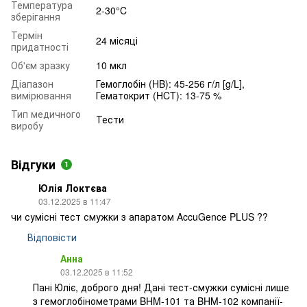
Температура
2-30°C
зберігання
Термін
24 місяці
придатності
Об'єм зразку
10 мкл
Діапазон
Гемоглобін (HB): 45-256 г/л [g/L],
вимірювання
Гематокрит (HCT): 13-75 %
Тип медичного
Тести
виробу
Відгуки
1
Юлія Локтєва
03.12.2025 в 11:47
чи сумісні тест смужки з апаратом AccuGence PLUS ??
Відповісти
Анна
03.12.2025 в 11:52
Пані Юліє, доброго дня! Дані тест-смужки сумісні лише
з гемоглобінометрами BHM-101 та BHM-102 компанії-