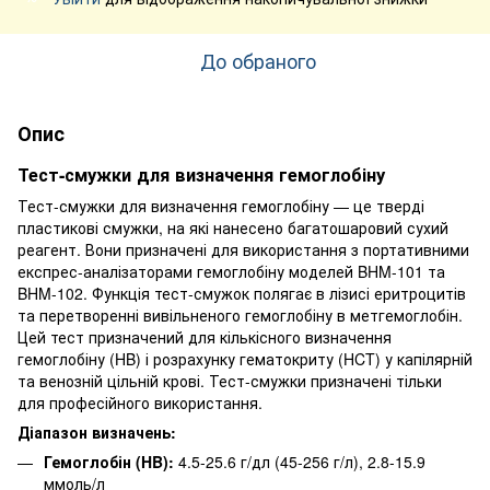
До обраного
Опис
Тест-смужки для визначення гемоглобіну
Тест-смужки для визначення гемоглобіну — це тверді
пластикові смужки, на які нанесено багатошаровий сухий
реагент. Вони призначені для використання з портативними
експрес-аналізаторами гемоглобіну моделей BHM-101 та
BHM-102. Функція тест-смужок полягає в лізисі еритроцитів
та перетворенні вивільненого гемоглобіну в метгемоглобін.
Цей тест призначений для кількісного визначення
гемоглобіну (HB) і розрахунку гематокриту (HCT) у капілярній
та венозній цільній крові. Тест-смужки призначені тільки
для професійного використання.
Діапазон визначень:
Гемоглобін (HB):
4.5-25.6 г/дл (45-256 г/л), 2.8-15.9
ммоль/л