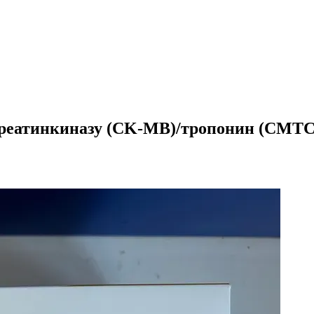
реатинкиназу (CK-MB)/тропонин (CMTC-