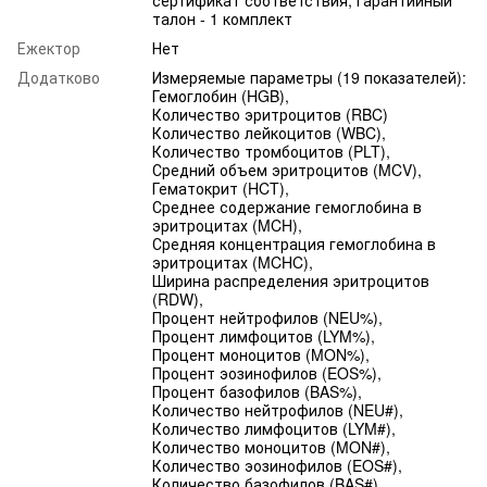
талон - 1 комплект
Ежектор
Нет
Додатково
Измеряемые параметры (19 показателей):
Гемоглобин (HGB),
Количество эритроцитов (RBC)
Количество лейкоцитов (WBC),
Количество тромбоцитов (PLT),
Средний объем эритроцитов (MCV),
Гематокрит (HCT),
Среднее содержание гемоглобина в
эритроцитах (MCH),
Средняя концентрация гемоглобина в
эритроцитах (MCHC),
Ширина распределения эритроцитов
(RDW),
Процент нейтрофилов (NEU%),
Процент лимфоцитов (LYM%),
Процент моноцитов (MON%),
Процент эозинофилов (EOS%),
Процент базофилов (BAS%),
Количество нейтрофилов (NEU#),
Количество лимфоцитов (LYM#),
Количество моноцитов (MON#),
Количество эозинофилов (EOS#),
Количество базофилов (BAS#)