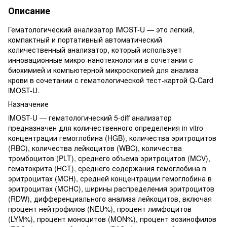
Описание
Гематологический анализатор iMOST-U — это легкий,
компактный и портативный автоматический
количественный анализатор, который использует
инновационные микро-нанотехнологии в сочетании с
биохимией и компьютерной микроскопией для анализа
крови в сочетании с гематологической тест-картой Q-Card
iMOST-U.
Назначение
iMOST-U — гематологический 5-diff анализатор
предназначен для количественного определения in vitro
концентрации гемоглобина (HGB), количества эритроцитов
(RBC), количества лейкоцитов (WBC), количества
тромбоцитов (PLT), среднего объема эритроцитов (MCV),
гематокрита (HCT), среднего содержания гемоглобина в
эритроцитах (MCH), средней концентрации гемоглобина в
эритроцитах (MCHC), ширины распределения эритроцитов
(RDW), дифференциального анализа лейкоцитов, включая
процент нейтрофилов (NEU%), процент лимфоцитов
(LYM%), процент моноцитов (MON%), процент эозинофилов