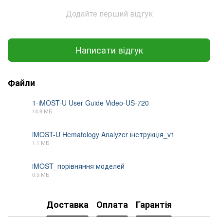
Додайте перший відгук
Написати відгук
Файли
1-iMOST-U User Guide Video-US-720
14.9 МБ
MP4
iMOST-U Hematology Analyzer інструкція_v1
1.1 МБ
PDF
iMOST_порівняння моделей
0.5 МБ
PDF
Доставка
Оплата
Гарантія