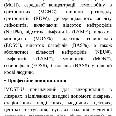
(MCH), середньої концентрації гемоглобіну в
еритроцитах (MCHC), ширини розподілу
еритроцитів (RDW), диференціального аналізу
лейкоцитів, включаючи відсоток нейтрофілів
(NEU%), відсоток лімфоцитів (LYM%), відсоток
моноцитів (
MON
%), відсоток еозинофілів
(EOS%), відсоток базофілів (BAS%), а також
абсолютної кількості нейтрофілів (NEU#),
лімфоцитів (LYM#), моноцитів (MON#),
еозинофілів (EOS#), базофілів (BAS#) у цільній
крові людини.
• Професійне використання
iMOST-U призначений для використання в
лікарнях, відділеннях швидкої допомоги лікарень,
стаціонарних відділеннях, медичних центрах,
центрах тестування, пунктах надання медичної