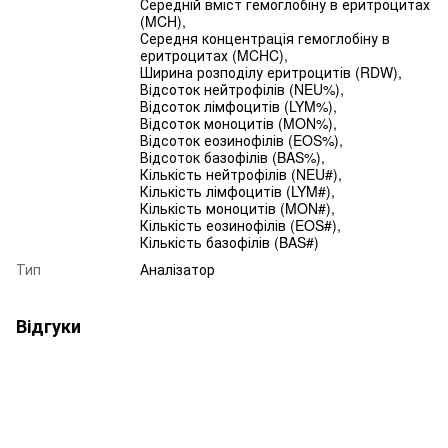
Середній вміст гемоглобіну в еритроцитах
(MCH),
Середня концентрація гемоглобіну в
еритроцитах (MCHC),
Ширина розподілу еритроцитів (RDW),
Відсоток нейтрофілів (NEU%),
Відсоток лімфоцитів (LYM%),
Відсоток моноцитів (MON%),
Відсоток еозинофілів (EOS%),
Відсоток базофілів (BAS%),
Кількість нейтрофілів (NEU#),
Кількість лімфоцитів (LYM#),
Кількість моноцитів (MON#),
Кількість еозинофілів (EOS#),
Кількість базофілів (BAS#)
Тип
Аналізатор
Відгуки