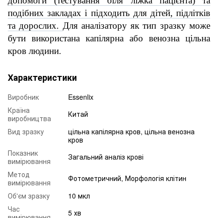
допомоги (тестування біля ліжка пацієнта) та
подібних закладах і підходить для дітей, підлітків
та дорослих.
Д
л
я аналізатору як тип зразку може
бути використана капілярна або венозна цільна
кров людини.
Характеристики
Виробник
Essenlix
Країна
Китай
виробництва
Вид зразку
цільна капілярна кров, цільна венозна
кров
Показник
Загальний аналіз крові
вимірювання
Метод
Фотометричний, Морфологія клітин
вимірювання
Об'єм зразку
10 мкл
Час
5 хв
вимірювання