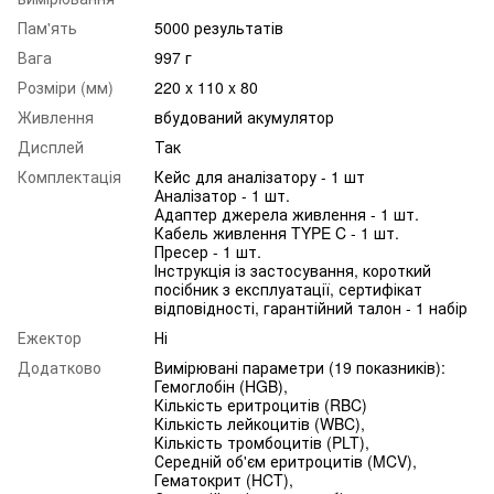
Пам'ять
5000 результатів
Вага
997 г
Розміри (мм)
220 x 110 x 80
Живлення
вбудований акумулятор
Дисплей
Так
Комплектація
Кейс для аналізатору - 1 шт
Аналізатор - 1 шт.
Адаптер джерела живлення - 1 шт.
Кабель живлення TYPE C - 1 шт.
Пресер - 1 шт.
Інструкція із застосування, короткий
посібник з експлуатації, сертифікат
відповідності, гарантійний талон - 1 набір
Ежектор
Ні
Додатково
Вимірювані параметри (19 показників):
Гемоглобін (HGB),
Кількість еритроцитів (RBC)
Кількість лейкоцитів (WBC),
Кількість тромбоцитів (PLT),
Середній об'єм еритроцитів (MCV),
Гематокрит (HCT),