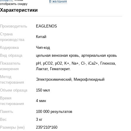
В желания
отобразить скидку
Характеристики
Производитель
EAGLENOS
Страна
Китай
производства
Кодировка
Чип-код
Вид образца
цельная венозная кровь, артериальная кровь
Показатель
pH, pCO2, pO2, K+, Na+, Cl-, iCa2+, Глюкоза,
измерения
Лактат, Гематокрит.
Метод
Электрохимический, Микрофлюидный
тестирования
Объем образца
150 мкл
Время
4 мин
тестирования
Память
100 000 результатов
Вес
3 кг
Размеры (мм)
235*210*160