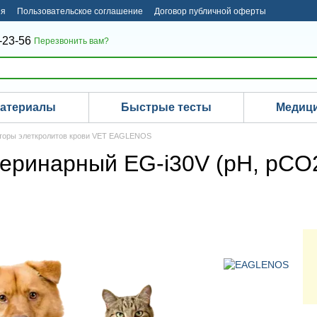
ия
Пользовательское соглашение
Договор публичной оферты
-23-56
Перезвонить вам?
материалы
Быстрые тесты
Медици
торы элеткролитов крови VET EAGLENOS
еринарный EG-i30V (pH, pCO2,