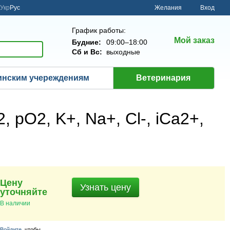
Укр
Рус
Желания
Вход
График работы:
Мой заказ
Будние:
09:00–18:00
Сб и Вс:
выходные
нским учереждениям
Ветеринария
 pO2, K+, Na+, Cl-, iCa2+,
Цену
Узнать цену
уточняйте
В наличии
Войдите
, чтобы