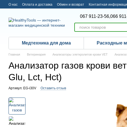
Перейти к основному контенту
О нас
Оплата и доставка
Обмен и возврат
Контактная информац
067 911-23-56,
066 911
Медтехника для дома
Расходные 
Главная
Ветеринария
Анализаторы элеткролитов крови VET
Анализа
Анализатор газов крови вет
Glu, Lct, Hct)
Артикул: EG-i30V
Оставить отзыв