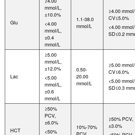
≥
4.00
mmol/L,
≥
4.00 mmol/
±
10.0%
CV
≤
5
.0%
1.1-38.0
Glu
<4.00
mmol/L
<4.00 mmol/
mmol/L,
SD
≤
0.2 mmo
±
0.4
mmol/L
≥
5.00
mmol/L,
≥
5.00 mmol/
±
12.0%
0.50-
CV
≤
6
.0%
Lac
20.00
<5.00
<5.00 mmol/
mmol/L
mmol/L,
SD
≤
0.
3
mmo
±
0.6
mmol/L
≥
50%
PCV,
≥
50% PCV,
±
6.0%
±3
.0%
10%-70%
HCT
<50%
PCV
<50% PCV,