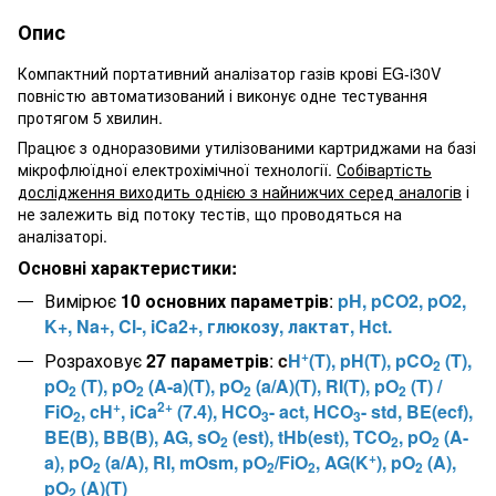
Опис
Компактний портативний аналізатор газів крові EG-i30V
повністю автоматизований і виконує одне тестування
протягом 5 хвилин.
Працює з одноразовими утилізованими картриджами на базі
мікрофлюїдної електрохімічної технології.
Собівартість
дослідження виходить однією з найнижчих серед аналогів
і
не залежить від потоку тестів, що проводяться на
аналізаторі.
Основні характеристики:
Вимірює
10 основних параметрів
:
pH, pCO2, pO2,
K+, Na+, Cl-, iCa2+, глюкозу, лактат, Hct.
+
Розраховує
27 параметрів
:
c
H
(T), pH(T), pCO
(T),
2
pO
(T), pO
(A-a)(T), pO
(a/A)(T), RI(T), pO
(T) /
2
2
2
2
+
2+
FiO
, cH
, iCa
(7.4), HCO
- act, HCO
- std, BE(ecf),
2
3
3
BE(B), BB(B), AG, sO
(est), tHb(est), TCO
, pO
(A-
2
2
2
+
a), pO
(a/A), RI, mOsm, pO
/FiO
, AG(K
), pO
(A),
2
2
2
2
pO
(A)(T)
2