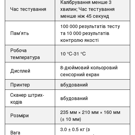
Калібрування менше 3
Час тестування
хвилин; Час тестування
менше ніж 45 секунд
100
000
результатів тесту
Пам’ять
та
10
000
результатів
контролю якості
Робоча
10 °C-31 °C
температура
8-
дюймовий
кольоровий
Дисплей
сенсорний екран
Принтер
вбудований
Сканер штрих-
вбудований
кодів
235
мм
× 210
мм
× 160
мм
Розміри
(± 10
мм
)
3.0 ± 0.5
кг
(
з
Вага