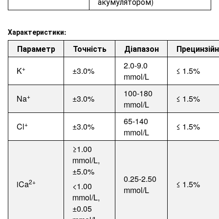
акумулятором
)
Характеристики:
Параметр
Точність
Діапазон
Прецинзійн
2
.0-9.0
+
K
±
3.0%
≤
1.5%
mmol/L
100-180
+
Na
±
3.0%
≤
1.5%
mmol/L
65-140
+
Cl
±
3.0%
≤
1.5%
mmol/L
≥
1.00
mmol/L,
±
5.0%
0.25-2.50
2+
iCa
≤
1.5%
<1.00
mmol/L
mmol/L,
±
0.05