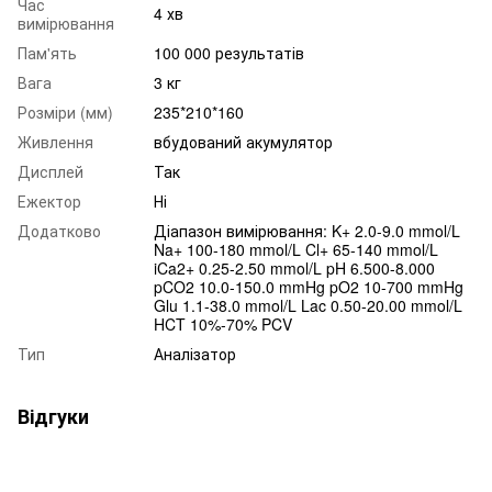
Час
4 хв
вимірювання
Пам'ять
100 000 результатів
Вага
3 кг
Розміри (мм)
235*210*160
Живлення
вбудований акумулятор
Дисплей
Так
Ежектор
Ні
Додатково
Діапазон вимірювання: K+ 2.0-9.0 mmol/L
Na+ 100-180 mmol/L Cl+ 65-140 mmol/L
iCa2+ 0.25-2.50 mmol/L pH 6.500-8.000
pCO2 10.0-150.0 mmHg pO2 10-700 mmHg
Glu 1.1-38.0 mmol/L Lac 0.50-20.00 mmol/L
HCT 10%-70% PCV
Тип
Аналізатор
Відгуки