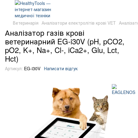
Ветеринарія
Аналізатори електролітів крові VET
Аналізат
Аналізатор газів крові
ветеринарний EG-i30V (pH, pCO2,
pO2, K+, Na+, Cl-, iCa2+, Glu, Lct,
Hct)
Артикул:
EG-i30V
Написати відгук