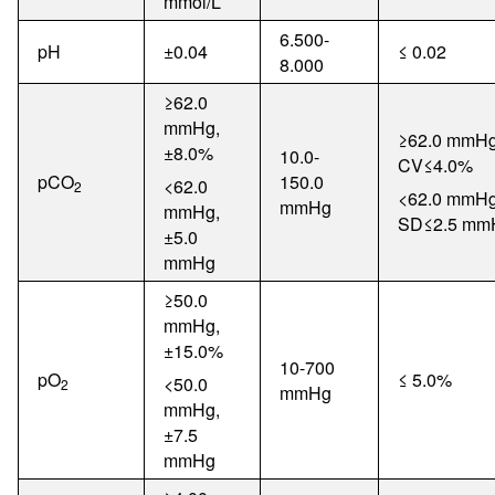
mmol/L
6.500-
pH
±
0.04
≤
0.02
8.000
≥
62.0
mmHg,
≥62.0
mmH
±
8.0%
10.0-
CV
≤4.0%
pCO
150.0
<62.0
2
<62.0
mmH
mmHg
mmHg,
SD
≤2.5
mm
±
5.0
mmHg
≥
50.0
mmHg,
±
15.0%
10-700
pO
≤
5.0%
<50.0
2
mmHg
mmHg,
±7
.5
mmHg