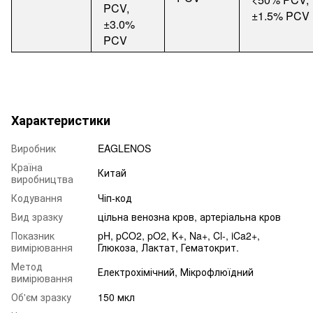
PCV,
±1.5% PCV
±3.0%
PCV
Характеристики
Виробник
EAGLENOS
Країна
Китай
виробництва
Кодування
Чіп-код
Вид зразку
цільна венозна кров, артеріальна кров
Показник
pH, pCO2, pO2, K+, Na+, Cl-, iCa2+,
вимірювання
Глюкоза, Лактат, Гематокрит.
Метод
Електрохімічний, Мікрофлюїдний
вимірювання
Об'єм зразку
150 мкл