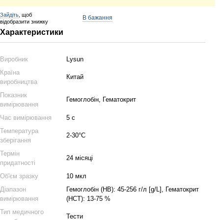
Зайдіть
, щоб
В бажання
відобразити знижку
Характеристики
Виробник
Lysun
Країна
Китай
виробництва
Показник
Гемоглобін, Гематокрит
вимірювання
Час вимірювання
5 с
Температура
2-30°C
зберігання
Термін
24 місяці
придатності
Об'єм зразку
10 мкл
Діапазон
Гемоглобін (HB): 45-256 г/л [g/L], Гематокрит
вимірювання
(HCT): 13-75 %
Тип медичного
Тести