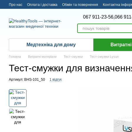
Перейти до основного контенту
Про нас
Оплата і доставка
Обмін та повернення
Контактна інфор
067 911-23-56,
066 911
Медтехніка для дому
Витратні
Головна
Витратні матеріали
Тест-смужки
Тест-смужки Lysun
Тест-смужки для визначенн
Артикул: BHS-101_50
1 відгук