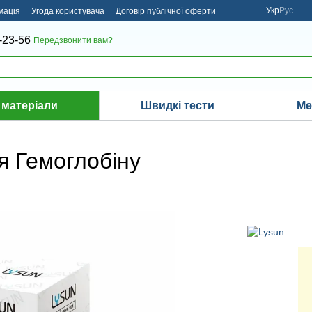
Укр
Рус
мація
Угода користувача
Договір публічної оферти
-23-56
Передзвонити вам?
 матеріали
Швидкі тести
Ме
я Гемоглобіну