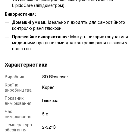
LipidoCare (ліпідометром).
Використання:
Домашні умови:
Ідеально підходять для самостійного
контролю рівня глюкози.
Професійне використання:
Можуть використовуватися
медичними працівниками для контролю рівня глюкози у
пацієнтів.
Характеристики
Виробник
SD Biosensor
Країна
Корея
виробництва
Показник
Глюкоза
вимірювання
Час
5 с
вимірювання
Температура
2-32°C
зберігання