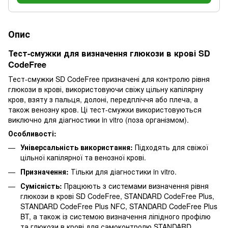
Опис
Тест-смужки для визначення глюкози в крові SD
CodeFree
Тест-смужки SD CodeFree призначені для контролю рівня
глюкози в крові, використовуючи свіжу цільну капілярну
кров, взяту з пальця, долоні, передпліччя або плеча, а
також венозну кров. Ці тест-смужки використовуються
виключно для діагностики in vitro (поза організмом).
Особливості:
Універсальність використання:
Підходять для свіжої
цільної капілярної та венозної крові.
Призначення:
Тільки для діагностики in vitro.
Сумісність:
Працюють з системами визначення рівня
глюкози в крові SD CodeFree, STANDARD CodeFree Plus,
STANDARD CodeFree Plus NFC, STANDARD CodeFree Plus
BT, а також із системою визначення ліпідного профілю
та глюкози в крові для самоконтролю STANDARD