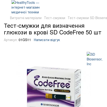
Витратні матеріали
Тест-смужки
Тест-смужки SD Biosenso
Тест-смужки для визначення
глюкози в крові SD CodeFree 50 шт
Артикул:
01GS11
Написати відгук