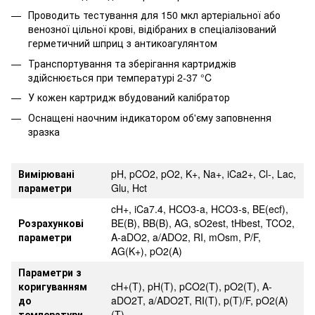
Проводить тестування для 150 мкл артеріальної або
венозної цільної крові, відібраних в спеціалізований
герметичний шприц з антикоагулянтом
Транспортування та зберігання картриджів
здійснюється при температурі 2-37 °C
У кожен картридж вбудований калібратор
Оснащені наочним індикатором об'єму заповнення
зразка
Вимірювані
pH, pCO2, pO2, K+, Na+, iCa2+, Cl-, Lac,
параметри
Glu, Hct
cH+, iCa7.4, HCO3-a, HCO3-s, BE(ecf),
Розрахункові
BE(B), BB(B), AG, sO2est, tHbest, TCO2,
параметри
A-aDO2, a/ADO2, RI, mOsm, P/F,
AG(K+), pO2(A)
Параметри з
коригуванням
cH+(T), pH(T), pCO2(T), pO2(T), A-
до
aDO2T, a/ADO2T, RI(T), p(T)/F, pO2(A)
температури
(T)