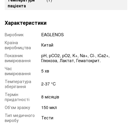
пацієнта
Характеристики
Виробник
EAGLENOS
Країна
Китай
виробництва
Показник
pH, pCO2, pO2, K+, Na+, Cl-, iCa2+,
вимірювання
Глюкоза, Лактат, Гематокрит.
Час
5 хв
вимірювання
Температура
2-37 °C
зберігання
Термін
8 місяців
придатності
Об'єм зразку
150 мкл
Тип медичного
Тести
виробу