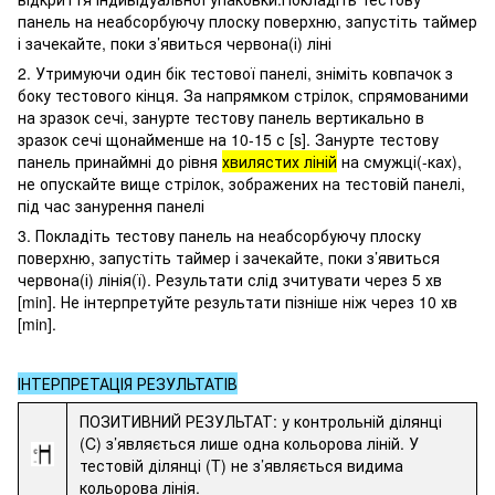
панель на неабсорбуючу плоску поверхню, запустіть таймер
і зачекайте, поки з’явиться червона(і) ліні
2. Утримуючи один бік тестової панелі, зніміть ковпачок з
боку тестового кінця. За напрямком стрілок, спрямованими
на зразок сечі, занурте тестову панель вертикально в
зразок сечі щонайменше на 10-15 с [s]. Занурте тестову
панель принаймні до рівня
хвилястих ліній
на смужці(-ках),
не опускайте вище стрілок, зображених на тестовій панелі,
під час занурення панелі
3. Покладіть тестову панель на неабсорбуючу плоску
поверхню, запустіть таймер і зачекайте, поки з’явиться
червона(і) лінія(ї). Результати слід зчитувати через 5 хв
[min]. Не інтерпретуйте результати пізніше ніж через 10 хв
[min].
ІНТЕРПРЕТАЦІЯ РЕЗУЛЬТАТІВ
ПОЗИТИВНИЙ РЕЗУЛЬТАТ: у контрольній ділянці
(C) з’являється лише одна кольорова ліній. У
тестовій ділянці (T) не з’являється видима
кольорова лінія.