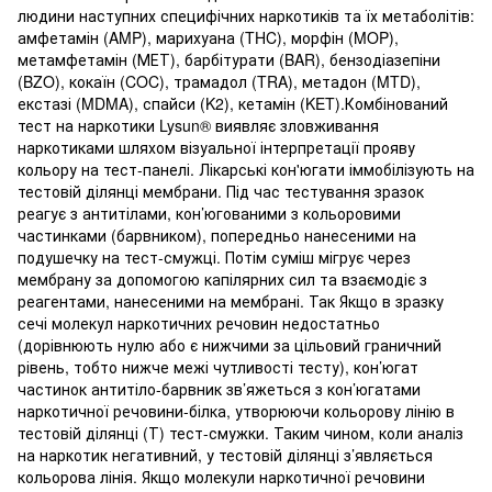
людини наступних специфічних наркотиків та їх метаболітів:
амфетамін (AMP), марихуана (THC), морфін (MOP),
метамфетамін (МЕТ), барбітурати (BAR), бензодіазепіни
(BZO), кокаїн (COC), трамадол (TRA), метадон (MTD),
екстазі (MDMA), спайси (K2), кетамін (KET).Комбінований
тест на наркотики Lysun® виявляє зловживання
наркотиками шляхом візуальної інтерпретації прояву
кольору на тест-панелі. Лікарські кон'югати іммобілізують на
тестовій ділянці мембрани. Під час тестування зразок
реагує з антитілами, кон’югованими з кольоровими
частинками (барвником), попередньо нанесеними на
подушечку на тест-смужці. Потім суміш мігрує через
мембрану за допомогою капілярних сил та взаємодіє з
реагентами, нанесеними на мембрані. Так Якщо в зразку
сечі молекул наркотичних речовин недостатньо
(дорівнюють нулю або є нижчими за цільовий граничний
рівень, тобто нижче межі чутливості тесту), кон’югат
частинок антитіло-барвник зв’яжеться з кон’югатами
наркотичної речовини-білка, утворюючи кольорову лінію в
тестовій ділянці (Т) тест-смужки. Таким чином, коли аналіз
на наркотик негативний, у тестовій ділянці з’являється
кольорова лінія. Якщо молекули наркотичної речовини