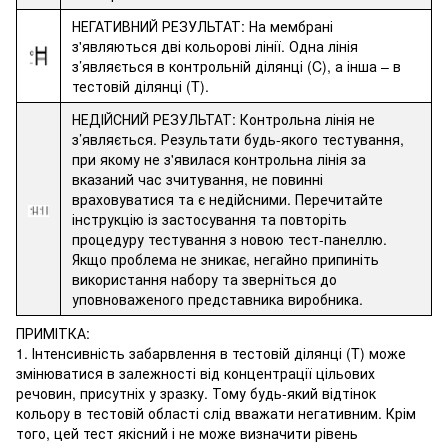
НЕГАТИВНИЙ РЕЗУЛЬТАТ: На мембрані
з'являються дві кольорові лінії. Одна лінія
з’являється в контрольній ділянці (C), а інша – в
тестовій ділянці (T).
НЕДІЙСНИЙ РЕЗУЛЬТАТ: Контрольна лінія не
з’являється. Результати будь-якого тестування,
при якому не з'явилася контрольна лінія за
вказаний час зчитування, не повинні
враховуватися та є недійсними. Перечитайте
інструкцію із застосування та повторіть
процедуру тестування з новою тест-панеллю.
Якщо проблема не зникає, негайно припиніть
використання набору та зверніться до
уповноваженого представника виробника.
ПРИМІТКА:
1. Інтенсивність забарвлення в тестовій ділянці (T) може
змінюватися в залежності від концентрації цільових
речовин, присутніх у зразку. Тому будь-який відтінок
кольору в тестовій області слід вважати негативним. Крім
того, цей тест якісний і не може визначити рівень