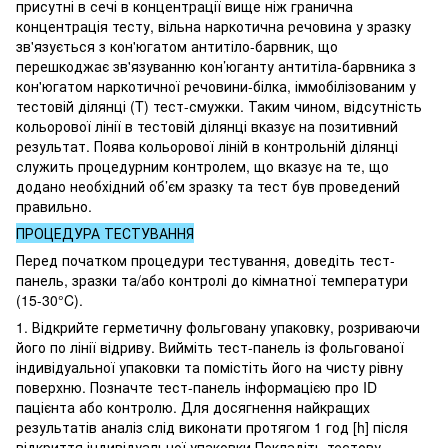
присутні в сечі в концентрації вище ніж гранична
концентрація тесту, вільна наркотична речовина у зразку
зв'язується з кон'югатом антитіло-барвник, що
перешкоджає зв'язуванню кон’юганту антитіла-барвника з
кон'югатом наркотичної речовини-білка, іммобілізованим у
тестовій ділянці (T) тест-смужки. Таким чином, відсутність
кольорової лінії в тестовій ділянці вказує на позитивний
результат. Поява кольорової ліній в контрольній ділянці
служить процедурним контролем, що вказує на те, що
додано необхідний об’єм зразку та тест був проведений
правильно.
ПРОЦЕДУРА ТЕСТУВАННЯ
Перед початком процедури тестування, доведіть тест-
панель, зразки та/або контролі до кімнатної температури
(15-30°C).
1. Відкрийте герметичну фольговану упаковку, розриваючи
його по лінії відриву. Вийміть тест-панель із фольгованої
індивідуальної упаковки та помістіть його на чисту рівну
поверхню. Позначте тест-панель інформацією про ID
пацієнта або контролю. Для досягнення найкращих
результатів аналіз слід виконати протягом 1 год [h] після
відкриття індивідуальної упаковки.Покладіть тестову