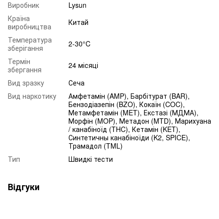
Виробник
Lysun
Країна
Китай
виробництва
Температура
2-30°C
зберігання
Термін
24 місяці
збергання
Вид зразку
Сеча
Вид наркотику
Амфетамін (AMP), Барбітурат (BAR),
Бензодіазепін (BZO), Кокаїн (COC),
Метамфетамін (MET), Екстазі (МДМА),
Морфін (MOP), Метадон (MTD), Марихуана
/ канабіноїд (THC), Кетамін (KET),
Синтетичны канабіноїди (K2, SPICE),
Трамадол (TML)
Тип
Швидкі тести
Відгуки