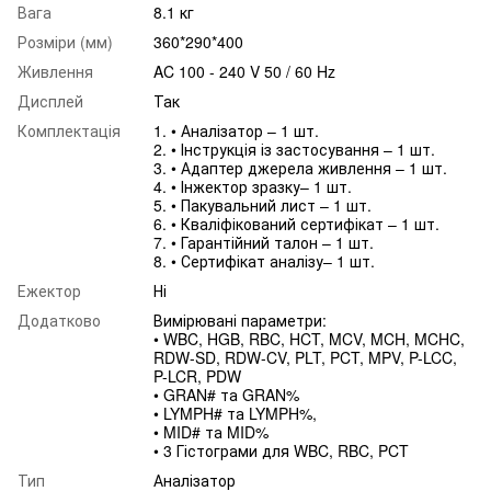
Вага
8.1 кг
Розміри (мм)
360*290*400
Живлення
AC 100 - 240 V 50 / 60 Hz
Дисплей
Так
Комплектація
1. • Аналізатор – 1 шт.
2. • Інструкція із застосування – 1 шт.
3. • Адаптер джерела живлення – 1 шт.
4. • Інжектор зразку– 1 шт.
5. • Пакувальний лист – 1 шт.
6. • Кваліфікований сертифікат – 1 шт.
7. • Гарантійний талон – 1 шт.
8. • Сертифікат аналізу– 1 шт.
Ежектор
Ні
Додатково
Вимірювані параметри:
• WBC, HGB, RBC, HCT, MCV, MCH, MCHC,
RDW-SD, RDW-CV, PLT, PCT, MPV, P-LCC,
P-LCR, PDW
• GRAN# та GRAN%
• LYMPH# та LYMPH%,
• MID# та MID%
• 3 Гістограми для WBC, RBC, PCT
Тип
Аналізатор