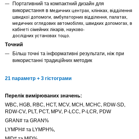
Портативний та компактний дизайн для
едичних центрах, клініках, відділення
використання в м
швидкої допомоги, амбулаторних відділення, палатах,
медичних оглядових автомобілях, швидких допомогах, в
кабінеті сімейних лікарів, науково-
дослідних установах тощо.
Точний
Більш точні та інформативні результати, ніж при
використанні традиційних методик
21 параметр + 3 гістограми
Перелік вимірюваних значень:
WBC, HGB, RBC, HCT, MCV, MCH, MCHC, RDW-SD,
RDW-CV, PLT, PCT, MPV, P-LCC, P-LCR, PDW
GRAN# та GRAN%
LYMPH# та LYMPH%,
MID# та MID%