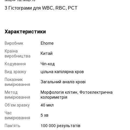
3 Гістограми для WBC, RBC, PCT
Характеристики
Виробник
Ehome
Країна
Китай
виробництва
Кодування
Чіп-код
Вид зразку
цільна капілярна кров
Показник
Загальний аналіз крові
вимірювання
Метод
Морфологія клітин, Фотоелектрична
вимірювання
колориметрія
Об'єм зразку
40 мкл
Час
5 хв
вимірювання
Пам'ять
100 000 результатів