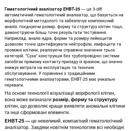
Гематологічний аналізатор EHBT-25
— це 3-diff
автоматичний гематологічний аналізатор, що базується на
морфологічній методології та забезпечує комплексний
аналіз, поєднуючи розмір, форму та структуру клітин тощо,
демонструючи більш точні результати тестування.
Наприклад, аналіз ядра, форми та розміру лейкоцитів
дозволяє точно ідентифікувати нейтрофіли, лімфоцити та
проміжні клітини, реалізуючи справжнє значення трьох
категорій. "Суха" конструкція без трубопровідної системи
запобігає прямому контакту приладу із зразком, що значно
знижує витрати на експлуатацію та технічне
обслуговування. У порівнянні з традиційними
гематологічними аналізаторами, EHBT-25 має унікальні
переваги.
На основі технології візуалізації морфології клітин,
вона може визначати
розмір, форму та структуру
клітин, що дозволяє краще виявляти аномальні клітини
та інші сформовані елементи.
EHBT-25 —
це невеликий, компактний гематологічний
аналізатор. Завдяки новітнім технологіям всі необхідні