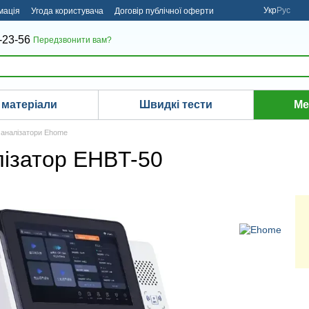
Укр
Рус
мація
Угода користувача
Договір публічної оферти
-23-56
Передзвонити вам?
 матеріали
Швидкі тести
Ме
і аналізатори Ehome
лізатор EHBT-50