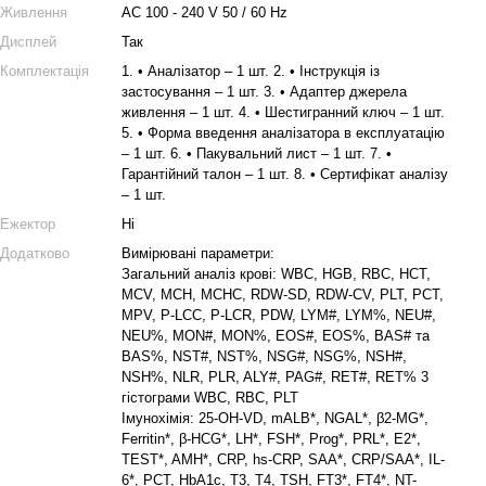
Живлення
AC 100 - 240 V 50 / 60 Hz
Дисплей
Так
Комплектація
1. • Аналізатор – 1 шт. 2. • Інструкція із
застосування – 1 шт. 3. • Адаптер джерела
живлення – 1 шт. 4. • Шестигранний ключ – 1 шт.
5. • Форма введення аналізатора в експлуатацію
– 1 шт. 6. • Пакувальний лист – 1 шт. 7. •
Гарантійний талон – 1 шт. 8. • Сертифікат аналізу
– 1 шт.
Ежектор
Ні
Додатково
Вимірювані параметри:
Загальний аналіз крові: WBC, HGB, RBC, HCT,
MCV, MCH, MCHC, RDW-SD, RDW-CV, PLT, PCT,
MPV, P-LCC, P-LCR, PDW, LYM#, LYM%, NEU#,
NEU%, MON#, MON%, EOS#, EOS%, BAS# та
BAS%, NST#, NST%, NSG#, NSG%, NSH#,
NSH%, NLR, PLR, ALY#, PAG#, RET#, RET% 3
гістограми WBC, RBC, PLT
Імунохімія: 25-OH-VD, mALB*, NGAL*, β2-MG*,
Ferritin*, β-HCG*, LH*, FSH*, Prog*, PRL*, E2*,
TEST*, AMH*, CRP, hs-CRP, SAA*, CRP/SAA*, IL-
6*, PCT, HbA1c, T3, T4, TSH, FT3*, FT4*, NT-