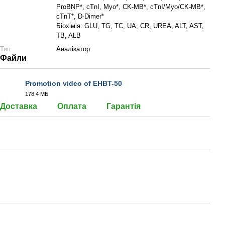
ProBNP*, cTnI, Myo*, CK-MB*, cTnI/Myo/CK-MB*,
cTnT*, D-Dimer*
Біохімія: GLU, TG, TC, UA, CR, UREA, ALT, AST,
TB, ALB
Тип
Аналізатор
Файли
Promotion video of EHBT-50
178.4 МБ
MP4
Доставка
Оплата
Гарантія