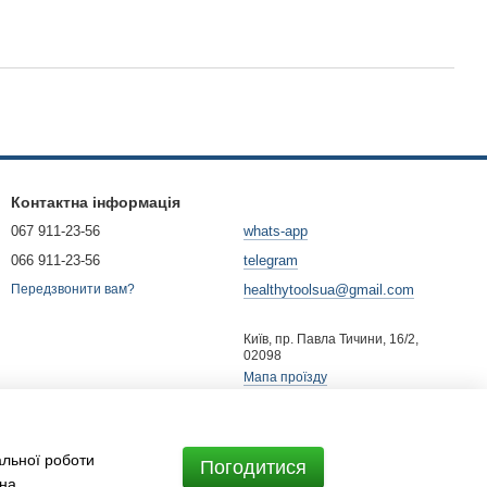
Контактна інформація
067 911-23-56
whats-app
066 911-23-56
telegram
healthytoolsua@gmail.com
Передзвонити вам?
Київ, пр. Павла Тичини, 16/2,
02098
Мапа проїзду
альної роботи
Погодитися
 на