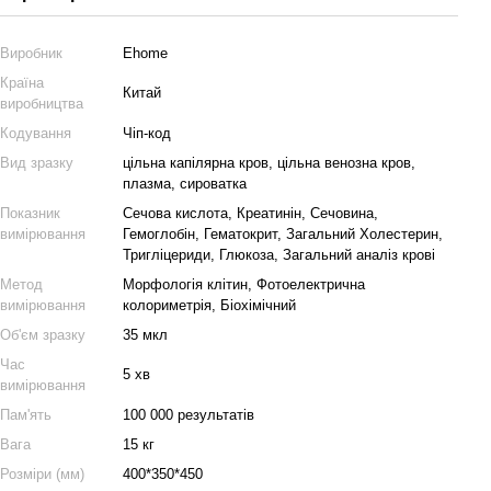
Виробник
Ehome
Країна
Китай
виробництва
Кодування
Чіп-код
Вид зразку
цільна капілярна кров, цільна венозна кров,
плазма, сироватка
Показник
Сечова кислота, Креатинін, Сечовина,
вимірювання
Гемоглобін, Гематокрит, Загальний Холестерин,
Тригліцериди, Глюкоза, Загальний аналіз крові
Метод
Морфологія клітин, Фотоелектрична
вимірювання
колориметрія, Біохімічний
Об'єм зразку
35 мкл
Час
5 хв
вимірювання
Пам'ять
100 000 результатів
Вага
15 кг
Розміри (мм)
400*350*450