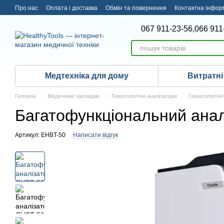
Перейти до основного контенту
Про нас
Оплата і доставка
Обмін та повернення
Контактна інфор
067 911-23-56,
066 911
Медтехніка для дому
Витратні
Головна
Медичним закладам
Гематологічні аналізатори
Гематологічн
Багатофункціональний ана
Артикул: EHBT-50
Написати відгук