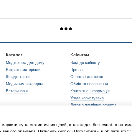
Каталог
Клієнтам
Медтехніка для дому
Вхід до кабінету
Витратні матеріали
Про нас
Швидкі тести
Оплата і доставка
Медичним закладам
Обмін та повернення
Ветеринарія
Контактна інформація
Угода користувача
Договір публічної оферти
Ми в соцмережах
 маркетингу та статистичних цілей, а також для безпечної та оптим
х вашого браузера. Натисніть кнопку «Погодитися», щоб дати згоду