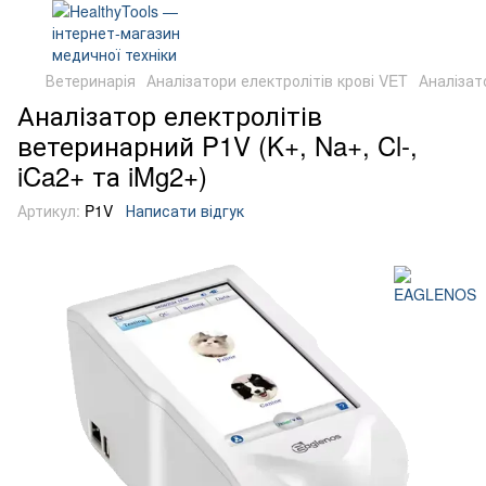
Ветеринарія
Аналізатори електролітів крові VET
Аналізат
Аналізатор електролітів
ветеринарний P1V (K+, Na+, Cl-,
iCa2+ та iMg2+)
Артикул:
P1V
Написати відгук