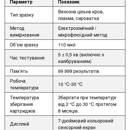
Параметр
Показник
Венозна цільна кров,
Тип зразку
плазма, сироватка
Метод
Електрохімічний /
вимірювання
мікрофлюїдний метод
Об’єм зразку
110 мкл
5 ± 0,5 хв (включно з
Час тестування
калібруванням)
Пам’ять
99 999 результатів
Робоча
10 °C-30 °C
температура
Температура
Зберігати при температурі
зберігання
від 2 °C до 30 °C протягом
картриджів
8 місяців.
7-дюймовий кольоровий
Дисплей
сенсорний екран