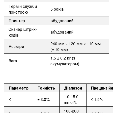
Термін служби
5 років
пристрою
Принтер
вбудований
Сканер штрих-
вбудований
кодів
240 мм × 120 мм × 110 мм
Розміри
(± 10 мм)
1.5 ± 0.2 кг (з
Вага
акумулятором)
Параметр
Точність
Діапазон
Прецинзійн
1.0-15.0
+
K
±
3.0%
≤
1.5%
mmol/L
100-200
+