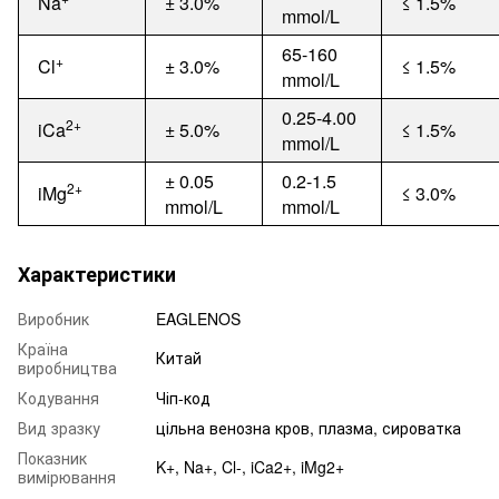
Na
±
3.0%
≤
1.5%
mmol/L
65-160
+
Cl
±
3.0%
≤
1.5%
mmol/L
0.25-4.00
2+
iCa
±
5
.0%
≤
1.5%
mmol/L
±
0.05
0.2-1.5
2+
iMg
≤
3.0%
mmol/L
mmol/L
Характеристики
Виробник
EAGLENOS
Країна
Китай
виробництва
Кодування
Чіп-код
Вид зразку
цільна венозна кров, плазма, сироватка
Показник
K+, Na+, Cl-, iCa2+, iMg2+
вимірювання