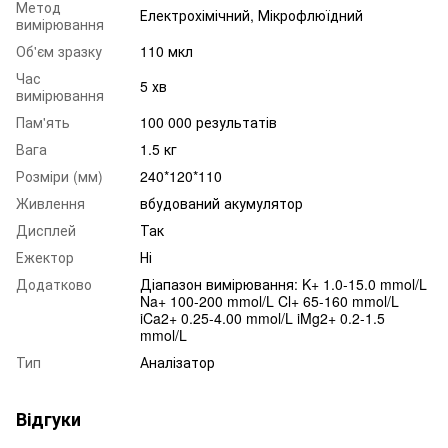
Метод
Електрохімічний, Мікрофлюїдний
вимірювання
Об'єм зразку
110 мкл
Час
5 хв
вимірювання
Пам'ять
100 000 результатів
Вага
1.5 кг
Розміри (мм)
240*120*110
Живлення
вбудований акумулятор
Дисплей
Так
Ежектор
Ні
Додатково
Діапазон вимірювання: K+ 1.0-15.0 mmol/L
Na+ 100-200 mmol/L Cl+ 65-160 mmol/L
iCa2+ 0.25-4.00 mmol/L iMg2+ 0.2-1.5
mmol/L
Тип
Аналізатор
Відгуки