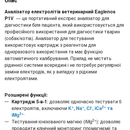
Опис
Аналізатор електролітів ветеринарний Eaglenos
P1V
— це портативний експрес аналізатор для
діагностики біля пацієнта, який використовується для
професійного використання для діагностики тварин
(собак/котів). Аналізатор для тестування
використовує картридж з реагентом для
одноразового використання та має функцію
автоматичного калібрування. Прилад не містить
рідинної системи всередині і не потребує регулярної
заміни електродів, як у випадку з рідкими
електролітами.
Розширені функції:
Картридж 5-в-1
: дозволяє одночасно тестувати 5
+
+
-
2+
електролітів, включаючи
K
, Na
, Cl
, iCa
та
2+.
iMg
2+
Тестування іонізованого магнію (iMg
): дозволяє
проводити клінічний моніторинг гіпомагніємії та