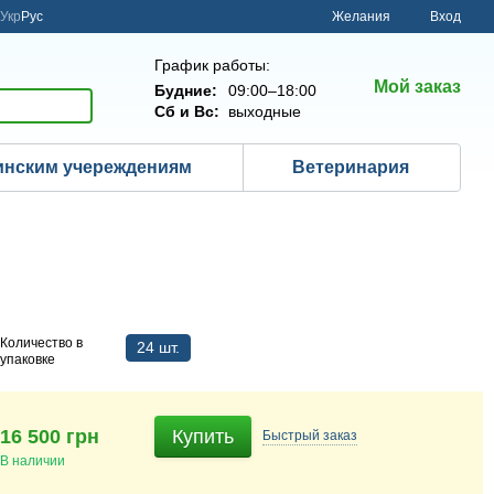
Укр
Рус
Желания
Вход
График работы:
Мой заказ
Будние:
09:00–18:00
Сб и Вс:
выходные
нским учереждениям
Ветеринария
.
Количество в
24 шт.
упаковке
16 500 грн
Купить
Быстрый
заказ
В наличии