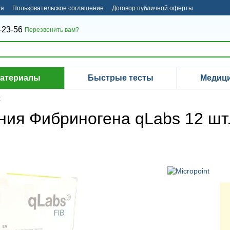
ия
Пользовательское соглашение
Договор публичной оферты
-23-56
Перезвонить вам?
материалы
Быстрые тесты
Медици
t
ния Фибриногена qLabs 12 шт