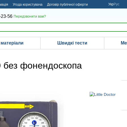
Укр
Рус
мація
Угода користувача
Договір публічної оферти
-23-56
Передзвонити вам?
 матеріали
Швидкі тести
Ме
0 без фонендоскопа