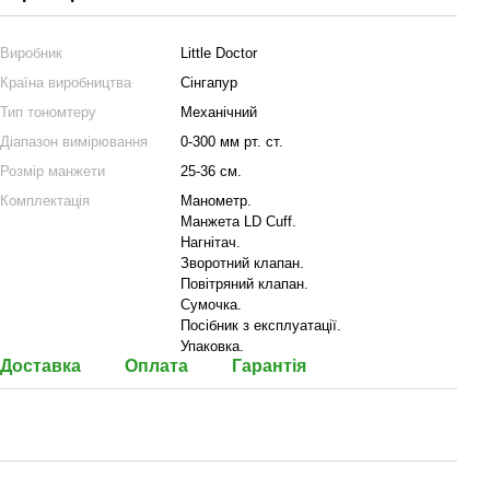
Виробник
Little Doctor
Країна виробництва
Сінгапур
Тип тономтеру
Механічний
Діапазон вимірювання
0-300 мм рт. ст.
Розмір манжети
25-36 см.
Комплектація
Манометр.
Манжета LD Cuff.
Нагнітач.
Зворотний клапан.
Повітряний клапан.
Сумочка.
Посібник з експлуатації.
Упаковка.
Доставка
Оплата
Гарантія