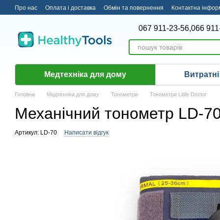
Перейти до основного контенту
Про нас
Оплата і доставка
Обмін та повернення
Контактна інфор
067 911-23-56,
066 911
Медтехніка для дому
Витратні
Головна
Медтехніка для дому
Тонометри
Тонометри Little Doctor
Механічний тонометр LD-7
Артикул: LD-70
Написати відгук